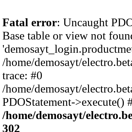
Fatal error
: Uncaught PD
Base table or view not foun
'demosayt_login.productmeta
/home/demosayt/electro.bet
trace: #0
/home/demosayt/electro.bet
PDOStatement->execute() #
/home/demosayt/electro.b
302