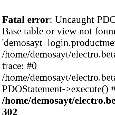
Fatal error
: Uncaught PD
Base table or view not foun
'demosayt_login.productmeta
/home/demosayt/electro.bet
trace: #0
/home/demosayt/electro.bet
PDOStatement->execute() #
/home/demosayt/electro.b
302