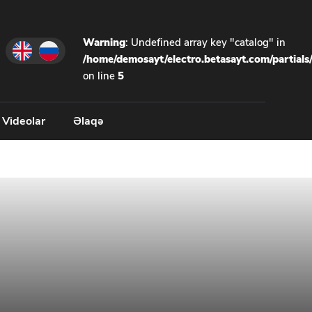
Warning
: Undefined array key "catalog" in
/home/demosayt/electro.betasayt.com/partials
on line
5
Videolar
Əlaqə