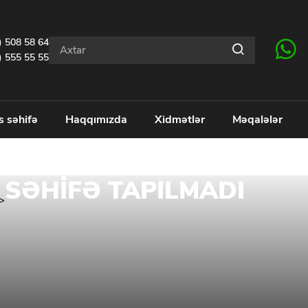
) 508 58 64
) 555 55 55
s səhifə
Haqqımızda
Xidmətlər
Məqalələr
SƏHIFƏ TAPILMADI
>