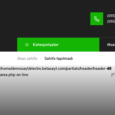
(055
(055
Kateqoriyalar
Əsa
Əsas səhifə
/
Səhifə tapılmadı
/home/demosayt/electro.betasayt.com/partials/header/header-
48
area.php on line
)"