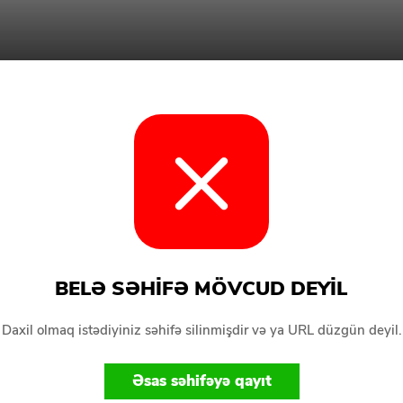
BELƏ SƏHIFƏ MÖVCUD DEYIL
Daxil olmaq istədiyiniz səhifə silinmişdir və ya URL düzgün deyil.
Əsas səhifəyə qayıt