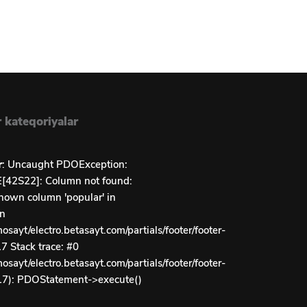
 kateqoriyalar
r
: Uncaught PDOException:
42S22]: Column not found:
own column 'popular' in
in
sayt/electro.betasayt.com/partials/footer/footer-
7 Stack trace: #0
sayt/electro.betasayt.com/partials/footer/footer-
17): PDOStatement->execute()