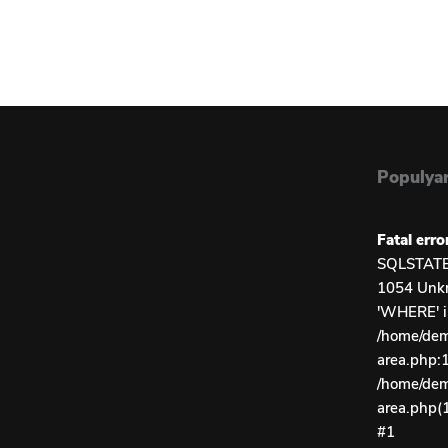
Populyar
Fatal erro
SQLSTATE[
1054 Unkn
'WHERE' 
/home/demo
area.php:1
/home/demo
area.php(
#1